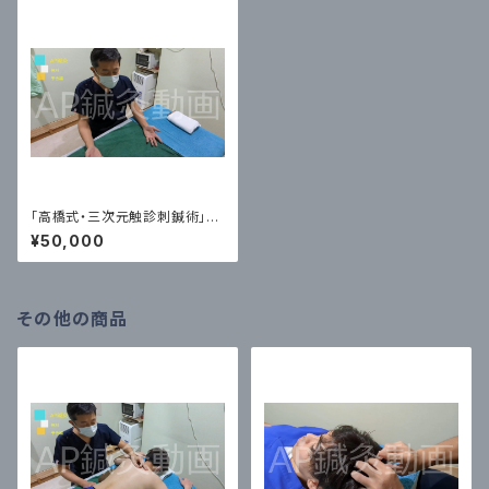
「高橋式・三次元触診刺鍼術」鍼
灸 治療家の手
¥50,000
その他の商品