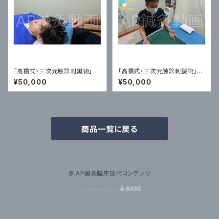
「高橋式・三次元触診刺鍼術」頭
「高橋式・三次元触診刺鍼術」鍼
鍼 実技動画②
灸 治療家の手
¥50,000
¥50,000
商品一覧に戻る
© AP鍼灸臨床技術コンテンツ
Powered by