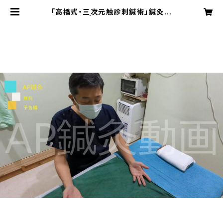
「高橋式・三次元触診刺鍼術」鍼灸
治療家の手 | AP鍼灸臨床技術コンテ
ンツ