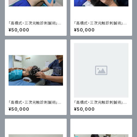
「高橋式・三次元触診刺鍼術」鍼
「高橋式・三次元触診刺鍼術」頭
灸 取穴の仕方
鍼 実技動画
¥50,000
¥50,000
「高橋式・三次元触診刺鍼術」頭
「高橋式・三次元触診刺鍼術」花
鍼 解説
粉症に対する 鍼灸でのアプロ
¥50,000
¥50,000
ーチ